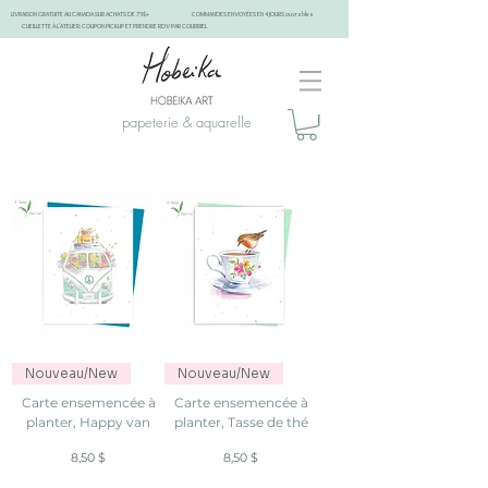
LIVRAISON GRATUITE AU CANADA SUR ACHATS DE 75$+
COMMANDES ENVOYÉES EN 4 JOURS ouvrables
CUEILLETTE À L'ATELIER: COUPON PICKUP ET PRENDRE RDV PAR COURRIEL
papeterie & aquarelle
Cahiers de notes, journal, , fait à Montréal, Québec, Canada. écoresponsable
Nouveau/New
Nouveau/New
Carte ensemencée à
Carte ensemencée à
planter, Happy van
planter, Tasse de thé
Prix
Prix
8,50 $
8,50 $