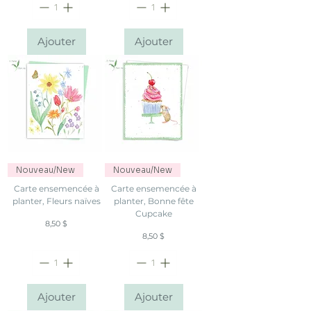
Ajouter
Ajouter
Nouveau/New
Nouveau/New
Carte ensemencée à
Carte ensemencée à
planter, Fleurs naïves
planter, Bonne fête
Cupcake
Prix
8,50 $
Prix
8,50 $
Ajouter
Ajouter