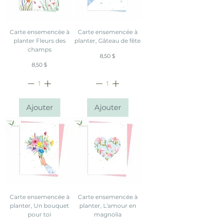
Carte ensemencée à
Carte ensemencée à
planter Fleurs des
planter, Gâteau de fête
champs
Prix
8,50 $
Prix
8,50 $
Ajouter
Ajouter
Carte ensemencée à
Carte ensemencée à
planter, Un bouquet
planter, L'amour en
pour toi
magnolia