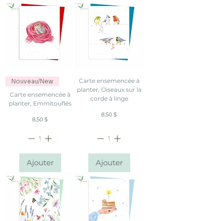
Carte ensemencée à
Nouveau/New
planter, Oiseaux sur la
Carte ensemencée à
corde à linge
planter, Emmitouflés
Prix
8,50 $
Prix
8,50 $
Ajouter
Ajouter