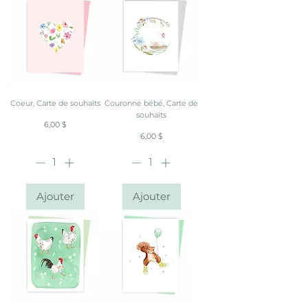
Coeur, Carte de souhaits
Couronne bébé, Carte de
souhaits
Prix
6,00 $
Prix
6,00 $
Ajouter
Ajouter