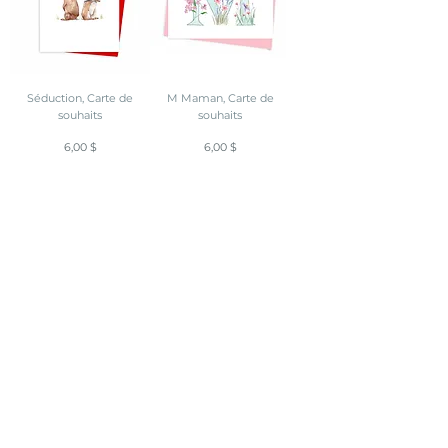
Séduction, Carte de
M Maman, Carte de
souhaits
souhaits
Prix
Prix
6,00 $
6,00 $
Ajouter
Ajouter
Champignons fond blanc,
Ces précieux moments,
Carte de souhaits
Carte de souhaits