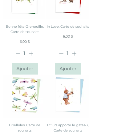
Bonne fête Grenouille,
In Love, Carte de souhaits
Carte de souhaits
Prix
6,00 $
Prix
6,00 $
Ajouter
Ajouter
Libellules, Carte de
L'Ours apporte le gâteau,
souhaits
Carte de souhaits