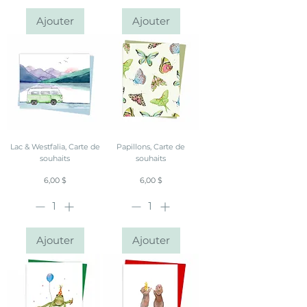
Ajouter
Ajouter
Lac & Westfalia, Carte de
Papillons, Carte de
souhaits
souhaits
Prix
Prix
6,00 $
6,00 $
Ajouter
Ajouter