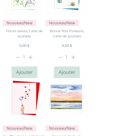
Nouveau/New
Nouveau/New
Fleurs naïves, Carte de
Bonne fête Poissons,
souhaits
Carte de souhaits
Prix
Prix
6,00 $
6,00 $
Ajouter
Ajouter
Nouveau/New
Nouveau/New