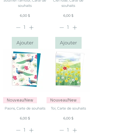
Souffler l'amour, Carte de
Ciel rosé, Carte de
souhaits
souhaits
Prix
Prix
6,00 $
6,00 $
Ajouter
Ajouter
Nouveau/New
Nouveau/New
Paons, Carte de souhaits
Toi, Carte de souhaits
Prix
Prix
6,00 $
6,00 $