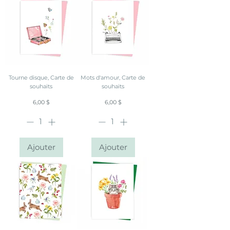
Tourne disque, Carte de
Mots d'amour, Carte de
souhaits
souhaits
Prix
Prix
6,00 $
6,00 $
Ajouter
Ajouter