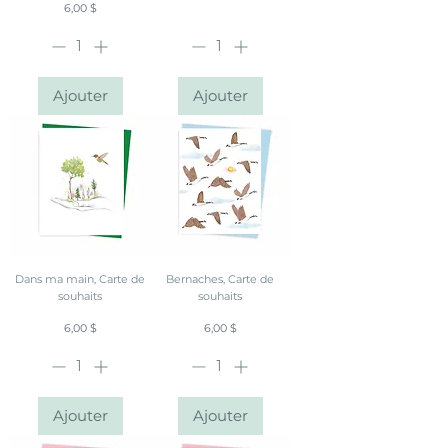
Prix
6,00 $
Ajouter
Ajouter
Dans ma main, Carte de
Bernaches, Carte de
souhaits
souhaits
Prix
Prix
6,00 $
6,00 $
Ajouter
Ajouter