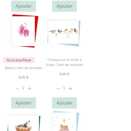
Ajouter
Ajouter
Oiseaux sur la corde à
Nouveau/New
linge, Carte de souhaits
Betta, Carte de souhaits
Prix
6,00 $
Prix
6,00 $
Ajouter
Ajouter