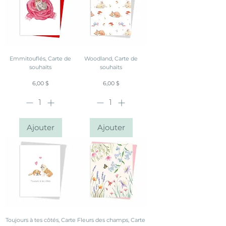
Emmitouflés, Carte de
Woodland, Carte de
souhaits
souhaits
Prix
Prix
6,00 $
6,00 $
Ajouter
Ajouter
Toujours à tes côtés, Carte
Fleurs des champs, Carte