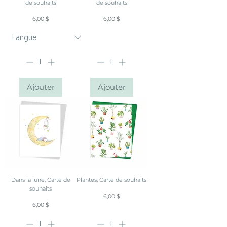
de souhaits
de souhaits
Prix
Prix
6,00 $
6,00 $
Ajouter
Ajouter
Dans la lune, Carte de
Plantes, Carte de souhaits
souhaits
Prix
6,00 $
Prix
6,00 $