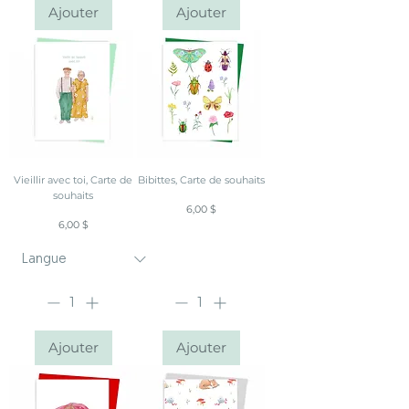
Ajouter
Ajouter
Vieillir avec toi, Carte de
Bibittes, Carte de souhaits
souhaits
Prix
6,00 $
Prix
6,00 $
Ajouter
Ajouter