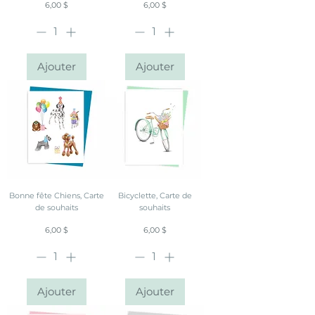
Prix
Prix
6,00 $
6,00 $
Ajouter
Ajouter
Bonne fête Chiens, Carte
Bicyclette, Carte de
de souhaits
souhaits
Prix
Prix
6,00 $
6,00 $
Ajouter
Ajouter