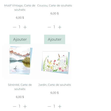
Motif Vintage, Carte de
Coucou, Carte de souhaits
souhaits
Prix
6,00 $
Prix
6,00 $
Ajouter
Ajouter
Sérénité, Carte de
Jardin, Carte de souhaits
souhaits
Prix
6,00 $
Prix
6,00 $