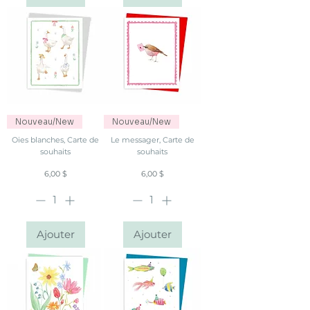
Nouveau/New
Nouveau/New
Oies blanches, Carte de
Le messager, Carte de
souhaits
souhaits
Prix
Prix
6,00 $
6,00 $
Ajouter
Ajouter