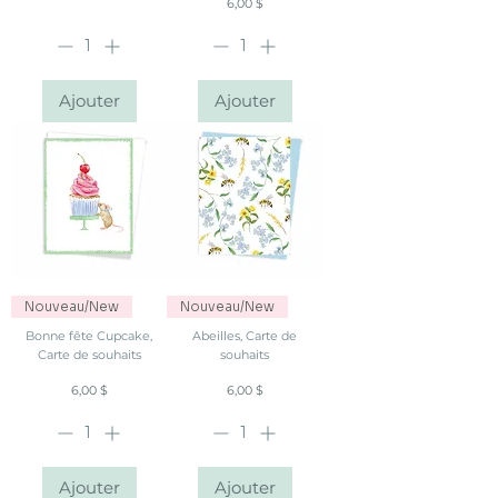
Prix
6,00 $
Ajouter
Ajouter
Nouveau/New
Nouveau/New
Bonne fête Cupcake,
Abeilles, Carte de
Carte de souhaits
souhaits
Prix
Prix
6,00 $
6,00 $
Ajouter
Ajouter