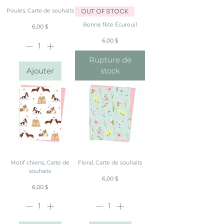
Poules, Carte de souhaits
OUT OF STOCK
Bonne fête Écureuil
Prix
6,00 $
Prix
6,00 $
Rupture de
Ajouter
stock
Motif chiens, Carte de
Floral, Carte de souhaits
souhaits
Prix
6,00 $
Prix
6,00 $