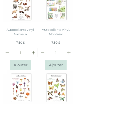
Autocollants vinyl,
Autocollants vinyl,
Animaux
Montréal
Prix
Prix
7,50 $
7,50 $
Ajouter
Ajouter
Autocollants vinyl,
Autocollants vinyl,