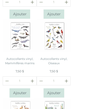
Ajouter
Ajouter
Autocollants vinyl,
Autocollants vinyl,
Mammifères marins
Oiseaux
Prix
Prix
7,50 $
7,50 $
Ajouter
Ajouter