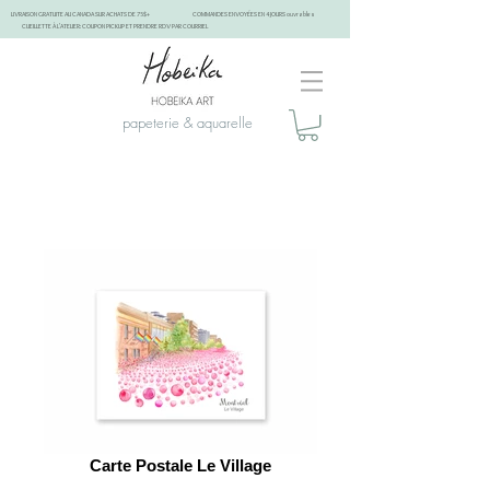
LIVRAISON GRATUITE AU CANADA SUR ACHATS DE 75$+
COMMANDES ENVOYÉES EN 4 JOURS ouvrables
CUEILLETTE À L'ATELIER: COUPON PICKUP ET PRENDRE RDV PAR COURRIEL
papeterie & aquarelle
Carte Postale Le Village