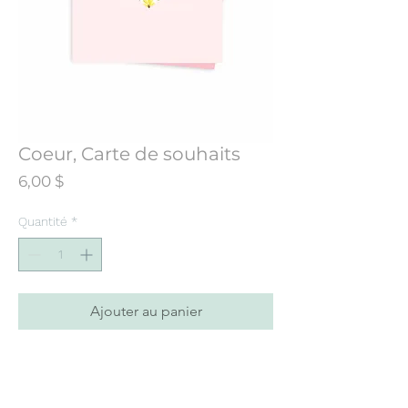
Coeur, Carte de souhaits
Prix
6,00 $
Quantité
*
Ajouter au panier
Carte de souhaits conçue à partir d’une
illustration initialement peinte à
l’aquarelle.