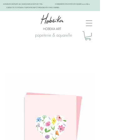
LIVRAISON GRATUITE AU CANADA SUR ACHATS DE 75$+
COMMANDES ENVOYÉES EN 4 JOURS ouvrables
CUEILLETTE À L'ATELIER: COUPON PICKUP ET PRENDRE RDV PAR COURRIEL
papeterie & aquarelle