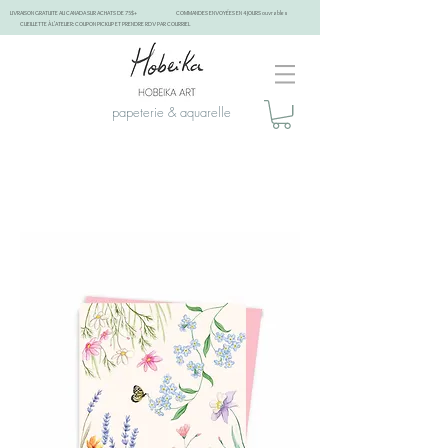
LIVRAISON GRATUITE AU CANADA SUR ACHATS DE 75$+
COMMANDES ENVOYÉES EN 4 JOURS ouvrables
CUEILLETTE À L'ATELIER: COUPON PICKUP ET PRENDRE RDV PAR COURRIEL
papeterie & aquarelle