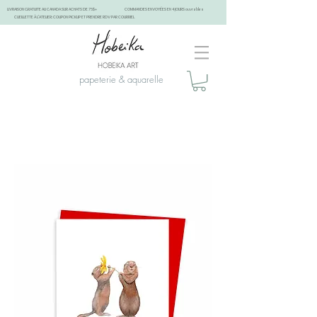
LIVRAISON GRATUITE AU CANADA SUR ACHATS DE 75$+
COMMANDES ENVOYÉES EN 4 JOURS ouvrables
CUEILLETTE À L'ATELIER: COUPON PICKUP ET PRENDRE RDV PAR COURRIEL
papeterie & aquarelle