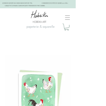
LIVRAISON GRATUITE AU CANADA SUR ACHATS DE 75$+
COMMANDES ENVOYÉES EN 4 JOURS ouvrables
CUEILLETTE À L'ATELIER: COUPON PICKUP ET PRENDRE RDV PAR COURRIEL
papeterie & aquarelle