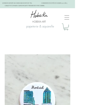
LIVRAISON GRATUITE AU CANADA SUR ACHATS DE 75$+
COMMANDES ENVOYÉES EN 4 JOURS ouvrables
CUEILLETTE À L'ATELIER: COUPON PICKUP ET PRENDRE RDV PAR COURRIEL
papeterie & aquarelle