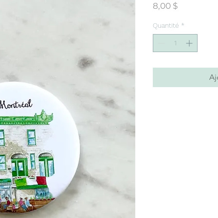
Prix
8,00 $
Quantité
*
Aj