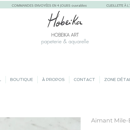
COMMANDES ENVOYÉES EN 4 JOURS ouvrables
CUEILLETTE À 
papeterie & aquarelle
L
BOUTIQUE
À PROPOS
CONTACT
ZONE DÉTA
Aimant Mile