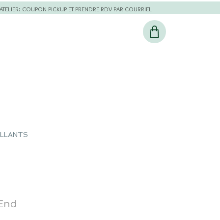
L'ATELIER: COUPON PICKUP ET PRENDRE RDV PAR COURRIEL
ILLANTS
-End