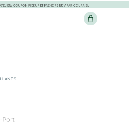
L'ATELIER: COUPON PICKUP ET PRENDRE RDV PAR COURRIEL
ILLANTS
-Port