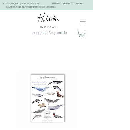
LIVRAISON GRATUITE AU CANADA SUR ACHATS DE 75$+
COMMANDES ENVOYÉES EN 4 JOURS ouvrables
CUEILLETTE À L'ATELIER: COUPON PICKUP ET PRENDRE RDV PAR COURRIEL
papeterie & aquarelle