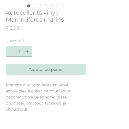
Autocollants vinyl,
Mammifères marins
Prix
7,50 $
Quantité
*
Ajouter au panier
Planche d'autocollants en vinyl
amovibles à coller partout! Pour
décorer votre téléphone, tasse,
ordinateur ou tout autre objet
chouchou!
Feuille de 5"x7" (les autocollants
varient de 1" à 2.5")