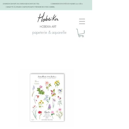
LIVRAISON GRATUITE AU CANADA SUR ACHATS DE 75$+
COMMANDES ENVOYÉES EN 4 JOURS ouvrables
CUEILLETTE À L'ATELIER: COUPON PICKUP ET PRENDRE RDV PAR COURRIEL
papeterie & aquarelle