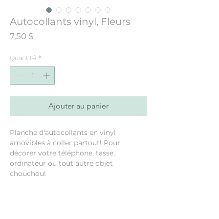
Autocollants vinyl, Fleurs
Prix
7,50 $
Quantité
*
Ajouter au panier
Planche d'autocollants en vinyl
amovibles à coller partout! Pour
décorer votre téléphone, tasse,
ordinateur ou tout autre objet
chouchou!
Feuille de 5"x7" (les autocollants
varient de 1" à 2.5")
14 autocollants de fleurs