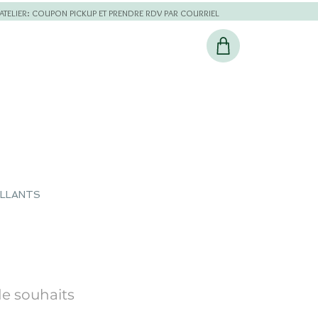
L'ATELIER: COUPON PICKUP ET PRENDRE RDV PAR COURRIEL
ILLANTS
de souhaits