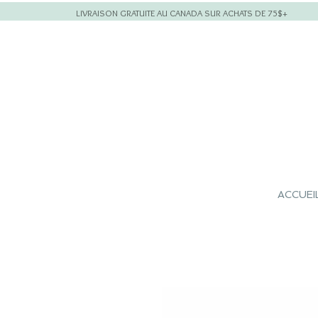
LIVRAISON GRATUITE AU CANADA SUR ACHATS DE 75$+
ACCUEI