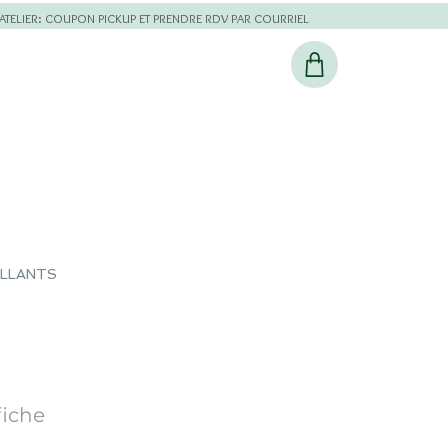
L'ATELIER: COUPON PICKUP ET PRENDRE RDV PAR COURRIEL
ILLANTS
fiche