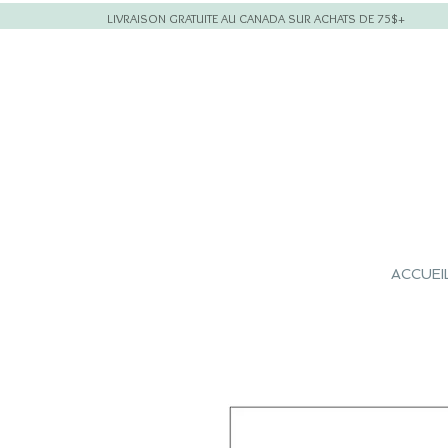
LIVRAISON GRATUITE AU CANADA SUR ACHATS DE 75$+
ACCUEI