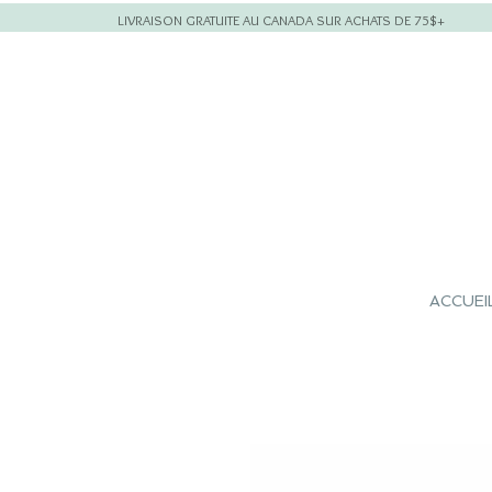
LIVRAISON GRATUITE AU CANADA SUR ACHATS DE 75$+
ACCUEI