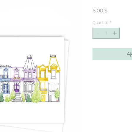
Prix
6,00 $
Quantité
*
Aj