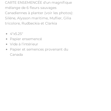
CARTE ENSEMENCÉE d'un magnifique
mélange de 6 fleurs sauvages
Canadiennes à planter (voir les photos):
Silène, Alysson maritime, Muflier, Gilia
tricolore, Rudbeckia et Clarkia
4"x5.25"
Papier ensemencé
Vide à l’intérieur
Papier et semences provenant du
Canada
Instructions bilingues au verso
(français et anglais)
Peint initiallement à la main à
l'aquarelle avec amour à Montréal,
Québec, Canada
Imprimé au Canada
Enveloppe incluse
INSTRUCTIONS: