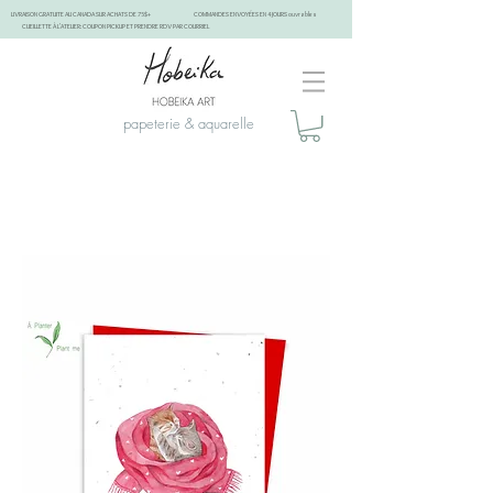
LIVRAISON GRATUITE AU CANADA SUR ACHATS DE 75$+
COMMANDES ENVOYÉES EN 4 JOURS ouvrables
CUEILLETTE À L'ATELIER: COUPON PICKUP ET PRENDRE RDV PAR COURRIEL
papeterie & aquarelle