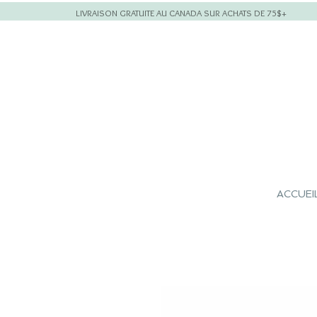
LIVRAISON GRATUITE AU CANADA SUR ACHATS DE 75$+
ACCUEI