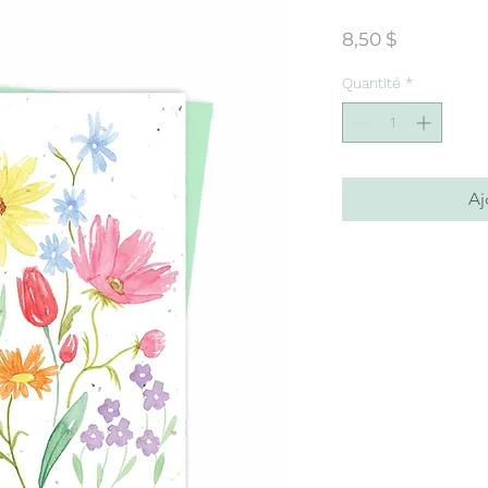
Prix
8,50 $
Quantité
*
Aj