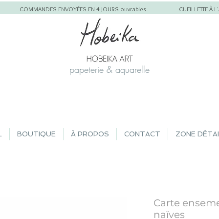
COMMANDES ENVOYÉES EN 4 JOURS ouvrables
CUEILLETTE À 
papeterie & aquarelle
L
BOUTIQUE
À PROPOS
CONTACT
ZONE DÉTA
Carte enseme
naïves