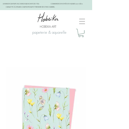
LIVRAISON GRATUITE AU CANADA SUR ACHATS DE 75$+
COMMANDES ENVOYÉES EN 4 JOURS ouvrables
CUEILLETTE À L'ATELIER: COUPON PICKUP ET PRENDRE RDV PAR COURRIEL
papeterie & aquarelle