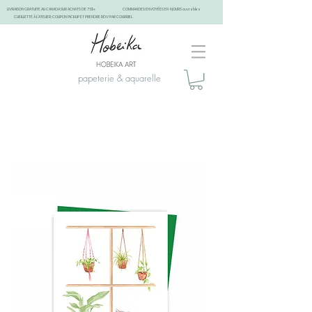
LIVRAISON GRATUITE AU CANADA SUR ACHATS DE 75$+
COMMANDES ENVOYÉES EN 4 JOURS ouvrables
CUEILLETTE À L'ATELIER: COUPON PICKUP ET PRENDRE RDV PAR COURRIEL
papeterie & aquarelle