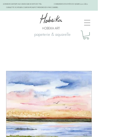
LIVRAISON GRATUITE AU CANADA SUR ACHATS DE 75$+
COMMANDES ENVOYÉES EN 4 JOURS ouvrables
CUEILLETTE À L'ATELIER: COUPON PICKUP ET PRENDRE RDV PAR COURRIEL
papeterie & aquarelle