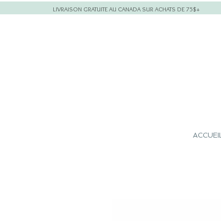
LIVRAISON GRATUITE AU CANADA SUR ACHATS DE 75$+
ACCUEI