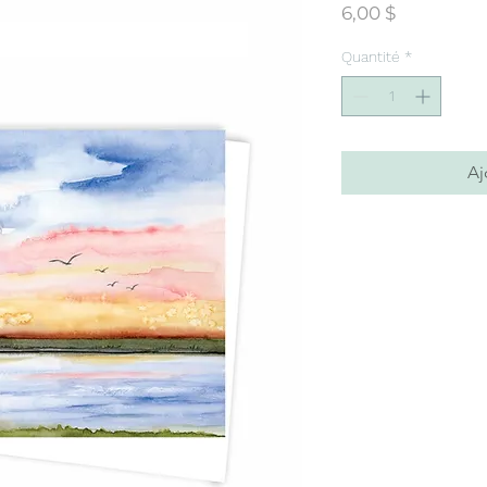
Prix
6,00 $
Quantité
*
Aj