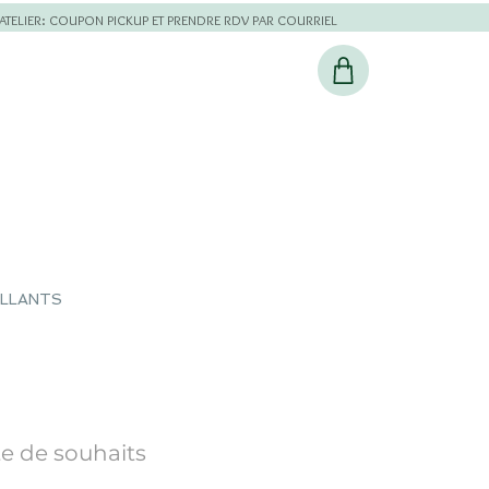
L'ATELIER: COUPON PICKUP ET PRENDRE RDV PAR COURRIEL
ILLANTS
te de souhaits