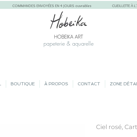
COMMANDES ENVOYÉES EN 4 JOURS ouvrables
CUEILLETTE À 
papeterie & aquarelle
L
BOUTIQUE
À PROPOS
CONTACT
ZONE DÉTA
Ciel rosé, Car