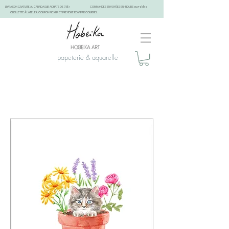
LIVRAISON GRATUITE AU CANADA SUR ACHATS DE 75$+
COMMANDES ENVOYÉES EN 4 JOURS ouvrables
CUEILLETTE À L'ATELIER: COUPON PICKUP ET PRENDRE RDV PAR COURRIEL
papeterie & aquarelle