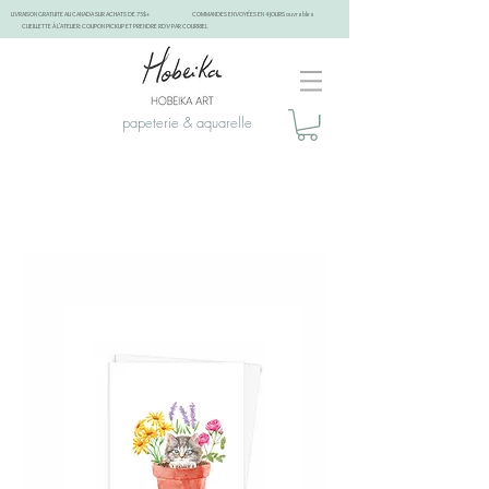
LIVRAISON GRATUITE AU CANADA SUR ACHATS DE 75$+
COMMANDES ENVOYÉES EN 4 JOURS ouvrables
CUEILLETTE À L'ATELIER: COUPON PICKUP ET PRENDRE RDV PAR COURRIEL
papeterie & aquarelle