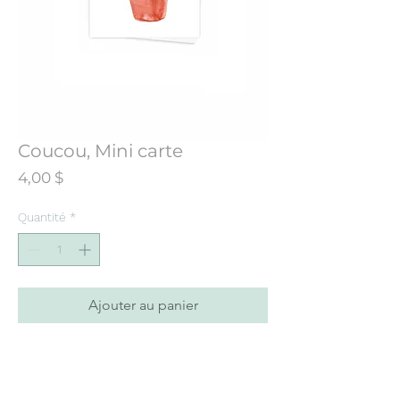
Coucou, Mini carte
Prix
4,00 $
Quantité
*
Ajouter au panier
Mini carte de souhaits conçue à partir
d’une illustration initialement peinte à
l’aquarelle. Imprimée dans mon