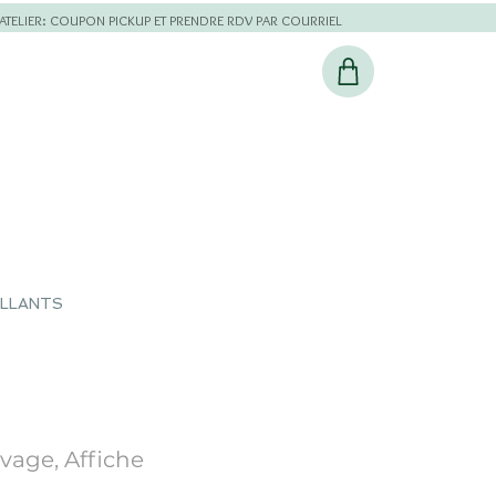
L'ATELIER: COUPON PICKUP ET PRENDRE RDV PAR COURRIEL
ILLANTS
uvage, Affiche