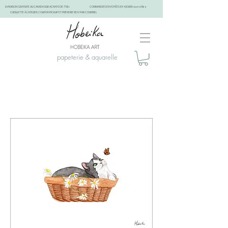
LIVRAISON GRATUITE AU CANADA SUR ACHATS DE 75$+
COMMANDES ENVOYÉES EN 4 JOURS ouvrables
CUEILLETTE À L'ATELIER: COUPON PICKUP ET PRENDRE RDV PAR COURRIEL
papeterie & aquarelle