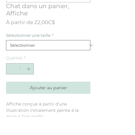
Chat dans un panier,
Affiche
Prix
À partir de
22,00C$
promotionnel
Sélectionner une taille
*
Quantité
*
Ajouter au panier
Affiche conçue à partir d’une
illustration initialement peinte à la
main à l’aquarelle.
Format 8"x10": Papier