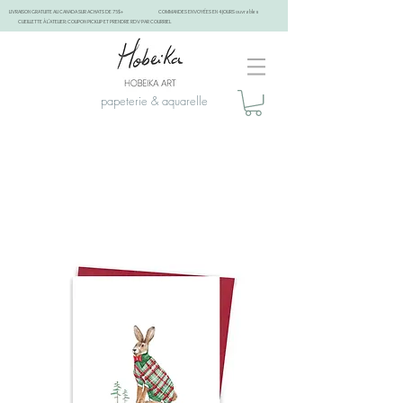
LIVRAISON GRATUITE AU CANADA SUR ACHATS DE 75$+
COMMANDES ENVOYÉES EN 4 JOURS ouvrables
CUEILLETTE À L'ATELIER: COUPON PICKUP ET PRENDRE RDV PAR COURRIEL
papeterie & aquarelle