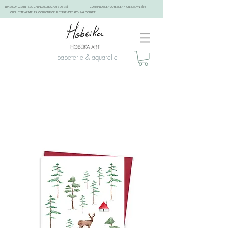
LIVRAISON GRATUITE AU CANADA SUR ACHATS DE 75$+
COMMANDES ENVOYÉES EN 4 JOURS ouvrables
CUEILLETTE À L'ATELIER: COUPON PICKUP ET PRENDRE RDV PAR COURRIEL
papeterie & aquarelle