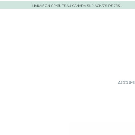
LIVRAISON GRATUITE AU CANADA SUR ACHATS DE 75$+
ACCUEI