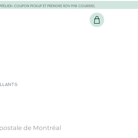
L'ATELIER: COUPON PICKUP ET PRENDRE RDV PAR COURRIEL
ILLANTS
 postale de Montréal