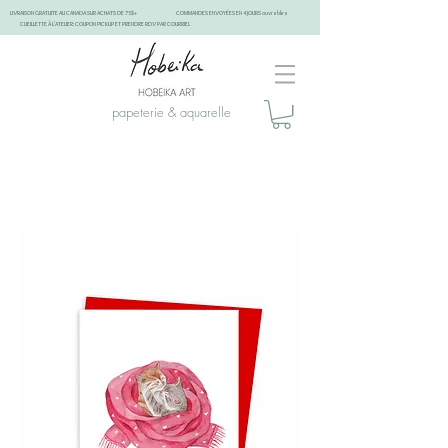
LIVRAISON GRATUITE AU CANADA SUR ACHATS DE 75$+
COMMANDES ENVOYÉES EN 4 JOURS ouvrables
CUEILLETTE À L'ATELIER: COUPON PICKUP ET PRENDRE RDV PAR COURRIEL
papeterie & aquarelle