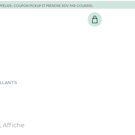
L'ATELIER: COUPON PICKUP ET PRENDRE RDV PAR COURRIEL
ILLANTS
, Affiche