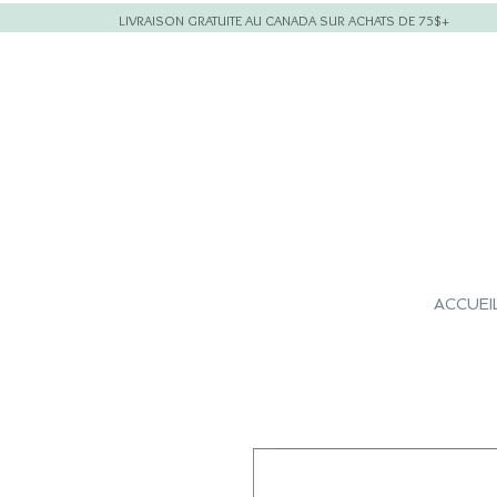
LIVRAISON GRATUITE AU CANADA SUR ACHATS DE 75$+
ACCUEI