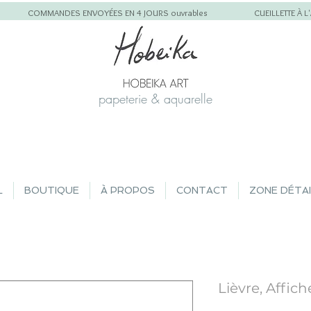
COMMANDES ENVOYÉES EN 4 JOURS ouvrables
CUEILLETTE À 
papeterie & aquarelle
L
BOUTIQUE
À PROPOS
CONTACT
ZONE DÉTA
Lièvre, Affich