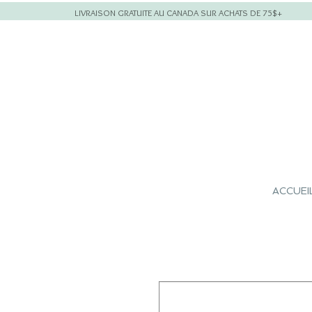
LIVRAISON GRATUITE AU CANADA SUR ACHATS DE 75$+
ACCUEI