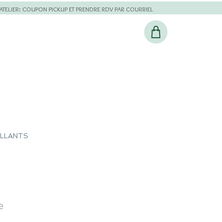
L'ATELIER: COUPON PICKUP ET PRENDRE RDV PAR COURRIEL
ILLANTS
e