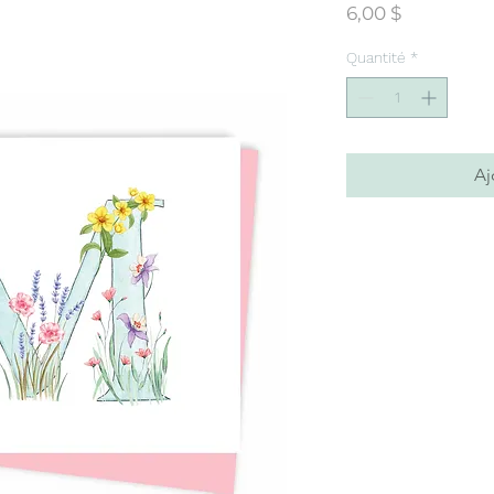
Prix
6,00 $
Quantité
*
Aj