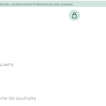
L'ATELIER: COUPON PICKUP ET PRENDRE RDV PAR COURRIEL
ILLANTS
te de souhaits