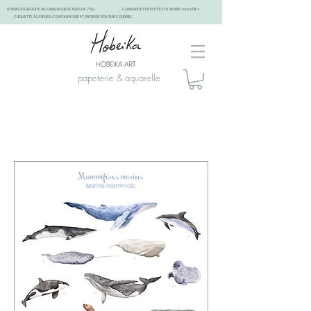
LIVRAISON GRATUITE AU CANADA SUR ACHATS DE 75$+
COMMANDES ENVOYÉES EN 4 JOURS ouvrables
CUEILLETTE À L'ATELIER: COUPON PICKUP ET PRENDRE RDV PAR COURRIEL
papeterie & aquarelle