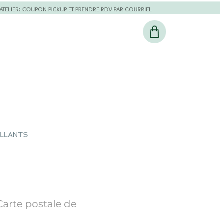
L'ATELIER: COUPON PICKUP ET PRENDRE RDV PAR COURRIEL
ILLANTS
Carte postale de