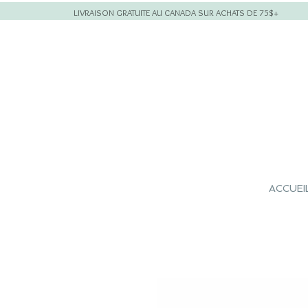
LIVRAISON GRATUITE AU CANADA SUR ACHATS DE 75$+
ACCUEI