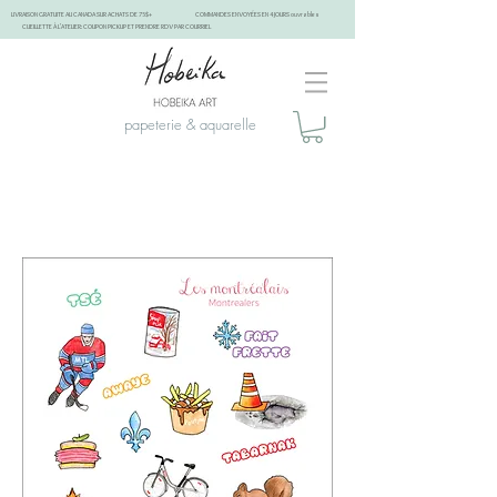
LIVRAISON GRATUITE AU CANADA SUR ACHATS DE 75$+
COMMANDES ENVOYÉES EN 4 JOURS ouvrables
CUEILLETTE À L'ATELIER: COUPON PICKUP ET PRENDRE RDV PAR COURRIEL
papeterie & aquarelle