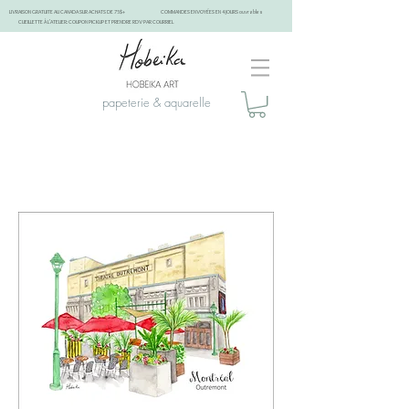
LIVRAISON GRATUITE AU CANADA SUR ACHATS DE 75$+
COMMANDES ENVOYÉES EN 4 JOURS ouvrables
CUEILLETTE À L'ATELIER: COUPON PICKUP ET PRENDRE RDV PAR COURRIEL
papeterie & aquarelle