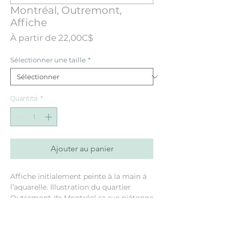
Montréal, Outremont,
Affiche
Prix
À partir de
22,00C$
promotionnel
Sélectionner une taille
*
Quantité
*
Ajouter au panier
Affiche initialement peinte à la main à
l’aquarelle. Illustration du quartier
Outremont de Montréal sa rue piétonne
Bernard et son théâtre.