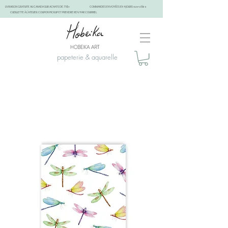
LIVRAISON GRATUITE AU CANADA SUR ACHATS DE 75$+
COMMANDES ENVOYÉES EN 4 JOURS ouvrables
CUEILLETTE À L'ATELIER: COUPON PICKUP ET PRENDRE RDV PAR COURRIEL
papeterie & aquarelle