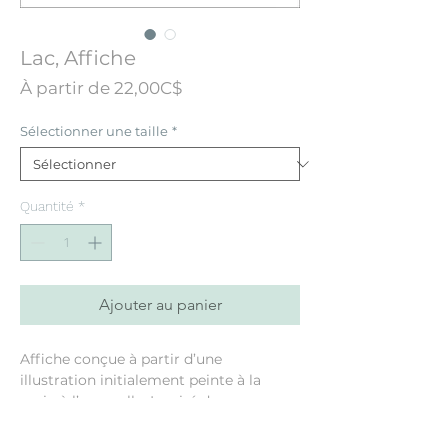
Lac, Affiche
Prix
À partir de
22,00C$
promotionnel
Sélectionner une taille
*
Quantité
*
Ajouter au panier
Affiche conçue à partir d’une
illustration initialement peinte à la
main à l’aquarelle. Inspiré de
mon magnifique voyage aux Îles-de-la
Madeleine.