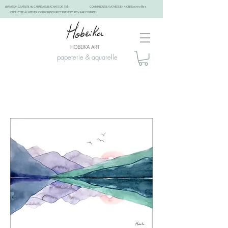
LIVRAISON GRATUITE AU CANADA SUR ACHATS DE 75$+
COMMANDES ENVOYÉES EN 4 JOURS ouvrables
CUEILLETTE À L'ATELIER: COUPON PICKUP ET PRENDRE RDV PAR COURRIEL
papeterie & aquarelle