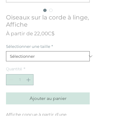
Oiseaux sur la corde à linge,
Affiche
Prix
À partir de
22,00C$
promotionnel
Sélectionner une taille
*
Quantité
*
Ajouter au panier
Affiche conçue à partir d’une
illustration initialement peinte à la
main à l’aquarelle.