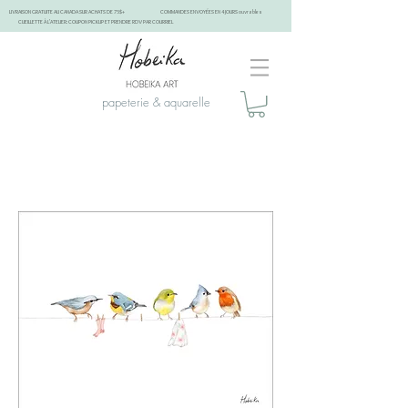
LIVRAISON GRATUITE AU CANADA SUR ACHATS DE 75$+
COMMANDES ENVOYÉES EN 4 JOURS ouvrables
CUEILLETTE À L'ATELIER: COUPON PICKUP ET PRENDRE RDV PAR COURRIEL
papeterie & aquarelle