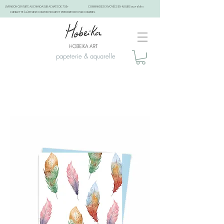
LIVRAISON GRATUITE AU CANADA SUR ACHATS DE 75$+
COMMANDES ENVOYÉES EN 4 JOURS ouvrables
CUEILLETTE À L'ATELIER: COUPON PICKUP ET PRENDRE RDV PAR COURRIEL
papeterie & aquarelle