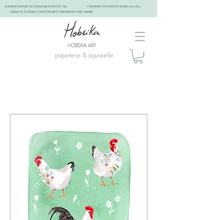
LIVRAISON GRATUITE AU CANADA SUR ACHATS DE 75$+
COMMANDES ENVOYÉES EN 4 JOURS ouvrables
CUEILLETTE À L'ATELIER: COUPON PICKUP ET PRENDRE RDV PAR COURRIEL
papeterie & aquarelle