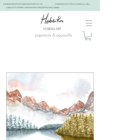
LIVRAISON GRATUITE AU CANADA SUR ACHATS DE 75$+
COMMANDES ENVOYÉES EN 4 JOURS ouvrables
CUEILLETTE À L'ATELIER: COUPON PICKUP ET PRENDRE RDV PAR COURRIEL
papeterie & aquarelle