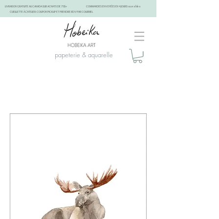
LIVRAISON GRATUITE AU CANADA SUR ACHATS DE 75$+
COMMANDES ENVOYÉES EN 4 JOURS ouvrables
CUEILLETTE À L'ATELIER: COUPON PICKUP ET PRENDRE RDV PAR COURRIEL
papeterie & aquarelle