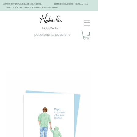
LIVRAISON GRATUITE AU CANADA SUR ACHATS DE 75$+
COMMANDES ENVOYÉES EN 4 JOURS ouvrables
CUEILLETTE À L'ATELIER: COUPON PICKUP ET PRENDRE RDV PAR COURRIEL
papeterie & aquarelle