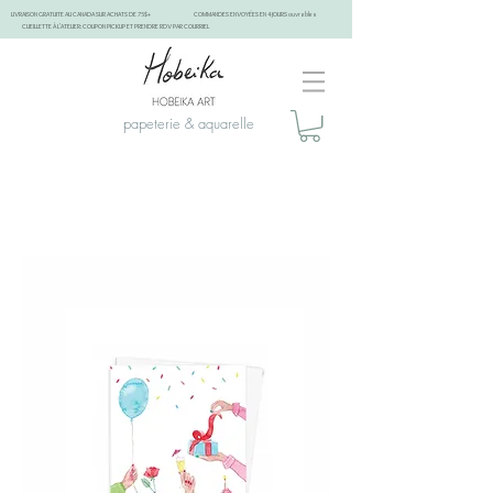
LIVRAISON GRATUITE AU CANADA SUR ACHATS DE 75$+
COMMANDES ENVOYÉES EN 4 JOURS ouvrables
CUEILLETTE À L'ATELIER: COUPON PICKUP ET PRENDRE RDV PAR COURRIEL
papeterie & aquarelle