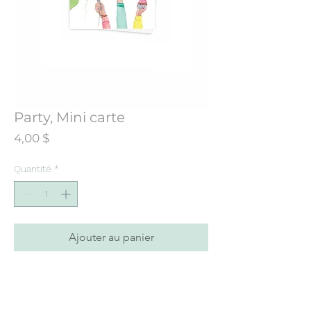
Party, Mini carte
Prix
4,00 $
Quantité
*
Ajouter au panier
Mini carte de souhaits conçue à partir
d’une illustration initialement peinte à
l’aquarelle. Imprimée dans mon