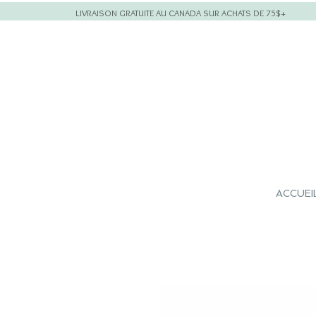
LIVRAISON GRATUITE AU CANADA SUR ACHATS DE 75$+
ACCUEI