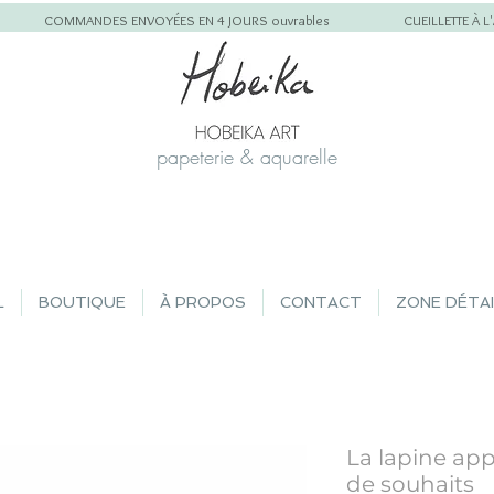
COMMANDES ENVOYÉES EN 4 JOURS ouvrables
CUEILLETTE À 
papeterie & aquarelle
L
BOUTIQUE
À PROPOS
CONTACT
ZONE DÉTA
La lapine app
de souhaits