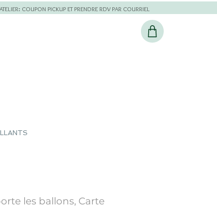
L'ATELIER: COUPON PICKUP ET PRENDRE RDV PAR COURRIEL
ILLANTS
orte les ballons, Carte