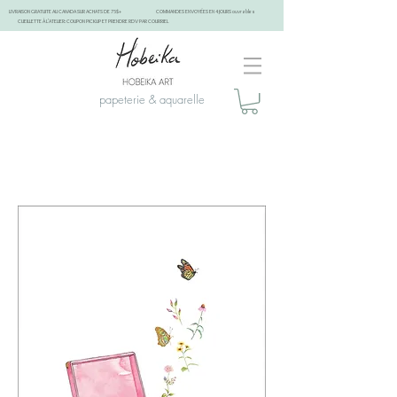
LIVRAISON GRATUITE AU CANADA SUR ACHATS DE 75$+
COMMANDES ENVOYÉES EN 4 JOURS ouvrables
CUEILLETTE À L'ATELIER: COUPON PICKUP ET PRENDRE RDV PAR COURRIEL
papeterie & aquarelle