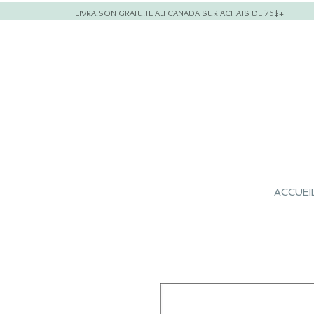
LIVRAISON GRATUITE AU CANADA SUR ACHATS DE 75$+
ACCUEI