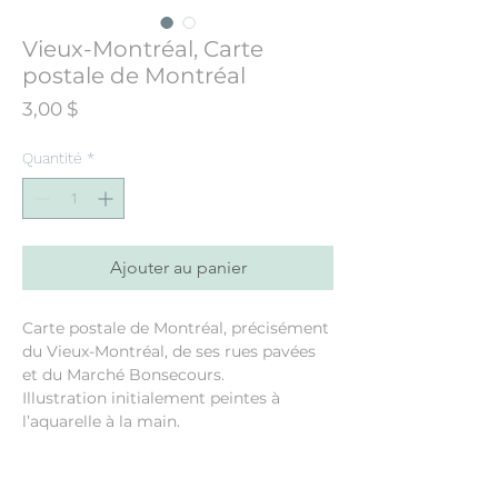
Vieux-Montréal, Carte
postale de Montréal
Prix
3,00 $
Quantité
*
Ajouter au panier
Carte postale de Montréal, précisément
du Vieux-Montréal, de ses rues pavées
et du Marché Bonsecours.
Illustration initialement peintes à
l’aquarelle à la main.
4"x6" (10.2 cm x 15.2 cm)
Papier cartonné 13 pts mat et