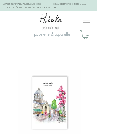
LIVRAISON GRATUITE AU CANADA SUR ACHATS DE 75$+
COMMANDES ENVOYÉES EN 4 JOURS ouvrables
CUEILLETTE À L'ATELIER: COUPON PICKUP ET PRENDRE RDV PAR COURRIEL
papeterie & aquarelle